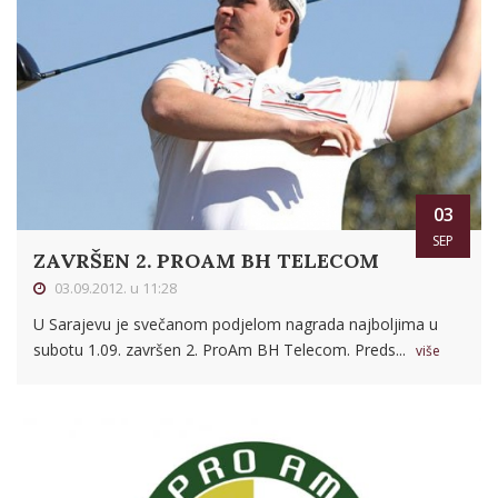
03
SEP
ZAVRŠEN 2. PROAM BH TELECOM
03.09.2012. u 11:28
U Sarajevu je svečanom podjelom nagrada najboljima u
subotu 1.09. završen 2. ProAm BH Telecom. Preds...
više