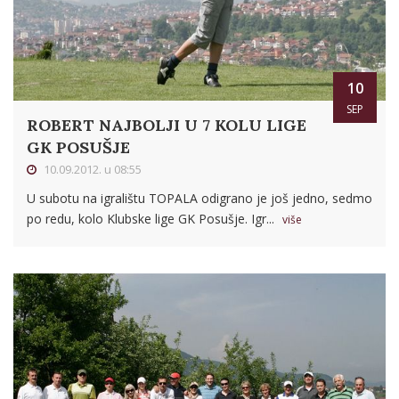
10
SEP
ROBERT NAJBOLJI U 7 KOLU LIGE
GK POSUŠJE
10.09.2012. u 08:55
U subotu na igralištu TOPALA odigrano je još jedno, sedmo
po redu, kolo Klubske lige GK Posušje. Igr...
više