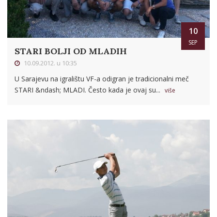
10
SEP
STARI BOLJI OD MLADIH
10.09.2012. u 10:35
U Sarajevu na igralištu VF-a odigran je tradicionalni meč
STARI &ndash; MLADI. Često kada je ovaj su...
više