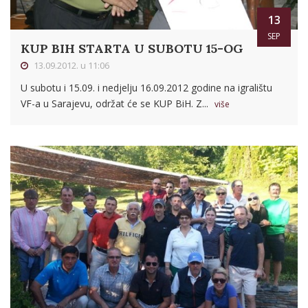
13
SEP
KUP BIH STARTA U SUBOTU 15-OG
13.09.2012. u 11:06
U subotu i 15.09. i nedjelju 16.09.2012 godine na igralištu
VF-a u Sarajevu, održat će se KUP BiH. Z...
više