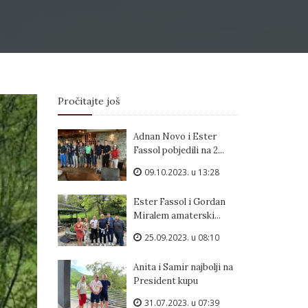
Pročitajte još
Adnan Novo i Ester
Fassol pobjedili na 2...
09.10.2023. u 13:28
Ester Fassol i Gordan
Miralem amaterski...
25.09.2023. u 08:10
Anita i Samir najbolji na
President kupu
31.07.2023. u 07:39