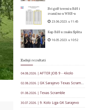
Svi golf tereni u BiH i
zvanično u WHS-u
23.06.2023. u 11:45
Kup BiH u znaku Splita
16.05.2023. u 10:52
Zadnji rezultati
AFTER JOB 9 - 4.kolo
04.08.2026. |
GK Sarajevo Texas Scramble
02.08.2026. |
Texas Scramble
01.08.2026. |
9. Kolo Liga GK Sarajevo
30.07.2026. |