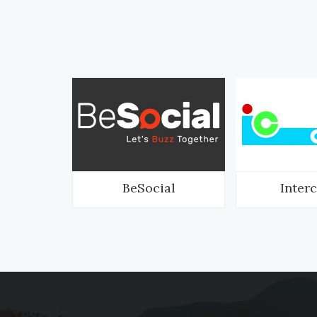
nich
BeSocial
Inter