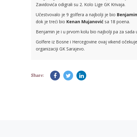
Zavidovića odigrali su 2. Kolo Lige GK Krivaja.
Učestvovalo je 9 golfera a najbolji je bio
Benjamin
dok je treći bio
Kenan Mujanović
sa 18 poena.
Benjamin je i u prvom kolu bio najbolji pa za sada 
Golfere iz Bosne i Hercegovine ovaj vikend očekuje
organizaciji GK Sarajevo.
Share: