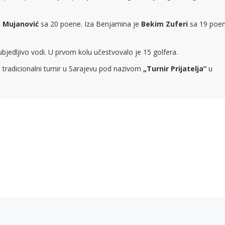
 Mujanović
sa 20 poene. Iza Benjamina je
Bekim Zuferi
sa 19 poen
ubjedljivo vodi. U prvom kolu učestvovalo je 15 golfera.
 tradicionalni turnir u Sarajevu pod nazivom
„Turnir Prijatelja“
u