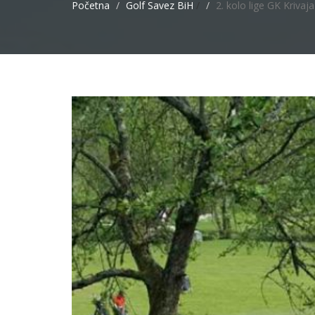
Početna
Golf Savez BiH
/
2. kolo lige GK Krivaja