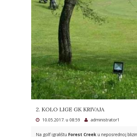
2. KOLO LIGE GK KRIVAJA
10.05.2017. u 08:59
administrator1
Na golf igralištu
Forest Creek
u neposrednoj blizini