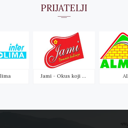
PRIJATELJI
clima
Jami - Okus koji mami
A