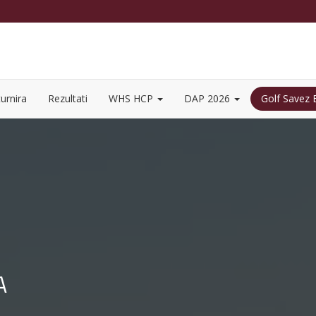
urnira
Rezultati
WHS HCP
DAP 2026
Golf Savez
A