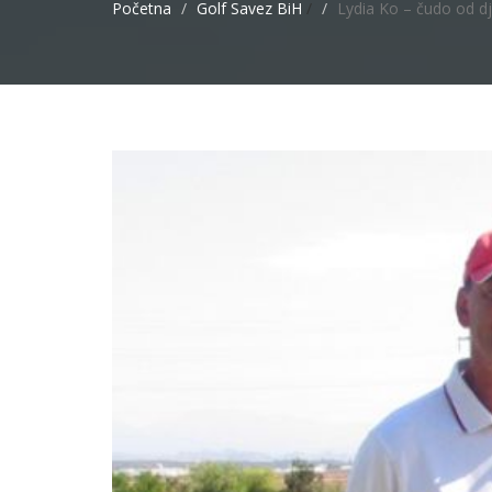
Početna
Golf Savez BiH
/
Lydia Ko – čudo od d