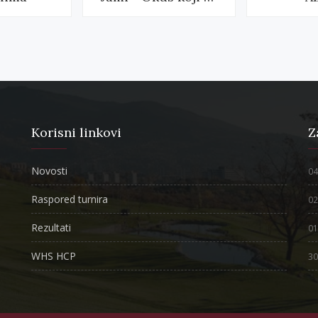
Korisni linkovi
Z
Novosti
04
Raspored turnira
02
Rezultati
01
WHS HCP
30