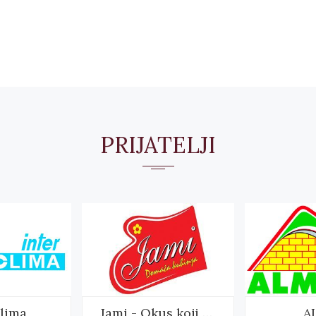
PRIJATELJI
clima
Jami - Okus koji mami
A