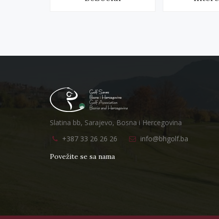
Slatina bb, Sarajevo, Bosna i Hercegovina
+387 33 26 26 26
info@bhgolf.ba
Povežite se sa nama