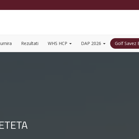
urnira
Rezultati
WHS HCP
DAP 2026
Golf Savez
JETETA