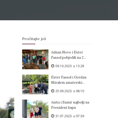
Pročitajte još
Adnan Novo i Ester
Fassol pobjedili na 2...
09.10.2023. u 13:28
Ester Fassol i Gordan
Miralem amaterski...
25.09.2023. u 08:10
Anita i Samir najbolji na
President kupu
31.07.2023. u 07:39