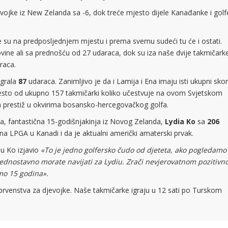
evojke iz New Zelanda sa -6, dok treće mjesto dijele Kanađanke i golf
je su na predposljednjem mjestu i prema svemu sudeći tu će i ostati.
vine ali sa prednošću od 27 udaraca, dok su iza naše dvije takmičark
raca.
igrala
87
udaraca. Zanimljivo je da i Lamija i Ena imaju isti ukupni skor 
esto od ukupno 157 takmičarki koliko učestvuje na ovom Svjetskom
za prestiž u okvirima bosansko-hercegovačkog golfa.
ana, fantastična 15-godišnjakinja iz Novog Zelanda,
Lydia Ko
sa
206
a na LPGA u Kanadi i da je aktualni američki amaterski prvak.
iu Ko izjavio
«To je jedno golfersko čudo od djeteta, ako pogledamo
 jednostavno morate navijati za Lydiu. Zrači nevjerovatnom pozitiv
amo 15 godina».
prvenstva za djevojke. Naše takmičarke igraju u 12 sati po Turskom