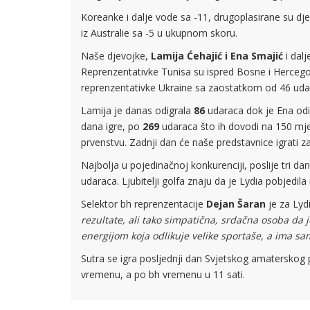
Koreanke i dalje vode sa -11, drugoplasirane su dj
iz Australie sa -5 u ukupnom skoru.
Naše djevojke,
Lamija Ćehajić i Ena Smajić
i dal
Reprenzentativke Tunisa su ispred Bosne i Hercego
reprenzentativke Ukraine sa zaostatkom od 46 uda
Lamija je danas odigrala
86
udaraca dok je Ena od
dana igre, po
269
udaraca što ih dovodi na 150 mj
prvenstvu. Zadnji dan će naše predstavnice igrati 
Najbolja u pojedinačnoj konkurenciji, poslije tri d
udaraca. Ljubitelji golfa znaju da je Lydia pobjedil
Selektor bh reprenzentacije
Dejan Šaran
je za Lyd
rezultate, ali tako simpatična, srdačna osoba da
energijom koja odlikuje velike sportaše, a ima s
Sutra se igra posljednji dan Svjetskog amaterskog 
vremenu, a po bh vremenu u 11 sati.