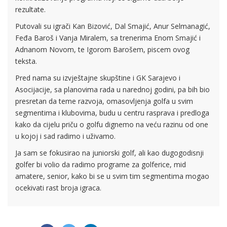
rezultate.
Putovali su igrači Kan Bizović, Dal Smajić, Anur Selmanagić,
Feđa Baroš i Vanja Miralem, sa trenerima Enom Smajić i
Adnanom Novom, te Igorom Barošem, piscem ovog
teksta.
Pred nama su izvještajne skupštine i GK Sarajevo i
Asocijacije, sa planovima rada u narednoj godini, pa bih bio
presretan da teme razvoja, omasovljenja golfa u svim
segmentima i klubovima, budu u centru rasprava i predloga
kako da cijelu priču o golfu dignemo na veću razinu od one
u kojoj i sad radimo i uživamo.
Ja sam se fokusirao na juniorski golf, ali kao dugogodisnji
golfer bi volio da radimo programe za golferice, mid
amatere, senior, kako bi se u svim tim segmentima mogao
ocekivati rast broja igraca.