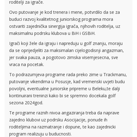
roditelji za igrače.
Ovo putovanje je kod trenera i mene, potvrdilo da se za
buduci razvoj kvalitetnog juniorskog programa mora
ostvariti zajednička sinergija igrača, njihovih roditelja, uz
maksimalnu podrsku klubova u BiH i GSBiH.
Igrači koji žele da igraju i napreduju u golf znanju, moraju
da se oprijedjeliti za maksimalan cijelogodisnji angazman,
jer svaka pauza, a pogotovo zimska visemjesecna, sve
vraca na pocetak.
To podrazumjeva programe rada preko zime u Trackmanu,
putovanje vikendima u Posusje, kad vremenski uvjeti budu
povoljni, eventualne juniorske pripreme u Beleku,te dalji
kontinuirani treninzi kako bi se spremno docekala golf
sezona 2024god.
Te programe raznih nivoa angaziranja treba da naprave
zajedno klubovi uz podrsku Asocijacije, ponude ih
roditeljima na razmatranje i dopune, te kao zajednicki
program realizuju u buducnosti.