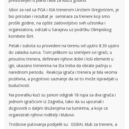
predstavljen u planu rada za iduću godinu.
Izbor za rad sa PGA i IGA trenerom Urošem Gregorićem, je
bio prirodan i rezultat je seminara za trenere koji smo
prošle godine, na opšte zadovoljstvo svih učesnika i
organizatora, odrzali u Sarajevu uz podršku Olimpiskog
komitete BiH.
Petak i subota su provedeni na terenu od ujutro 8.30 ujutro
do zalaska sunca. Tom prilikom su snimljeni svi igrači, u
prisustvu trenera, definirani njihovi dobri i loši elementi u
igri, ukazano trenerima na šta treba da obrate pažnju u
narednom periodu.
Reakcija igrača i trenera je bila veoma
pozitivna, a pogotovo saznanje da se to može ispravljati u
budućnosti.
Na povratku kući su juniori odigrali 18 rupa sa dva igrača i
jednom igračicom iz Zagreba, tako da su upoznali i
dogovorili o daljim druženjima na turnirima, a koje ce
organizirati njihovi roditelji i klubovi.
Troškove putovanja podijelili su:
GSBiH, klub za trenere, a