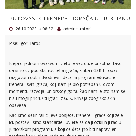
PUTOVANJE TRENERA I IGRAČA U LJUBLJANU
26.10.2023. u 08:32
administrator1
Piše: Igor Baroš
Ideja o jednom ovakvom izletu je već duže prisutna, tako
da smo uz podršku roditelja igrača, kluba i GSBiH
obavili
razgovor i dobili dvodnevni detaljni program edukacije
trenera i svih igrača, koji nam je bio potreban u ovom
momentu razvoja juniorskog golfa. Žao nam je sto nam se
nisu mogli pridružiti igrači iz G. K. Krivaja zbog školskih
obaveza.
Kad smo definirali ciljeve posjete, trenere i igrače koji zele
ići, postavili smo standarde i uvjete za dalji ozbiljniji rad u
juniorskom programu, a koji ce detaljno biti napravljen i