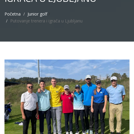
Početna
Junior golf
/
Putovanje trenera i igrača u Ljubljanu