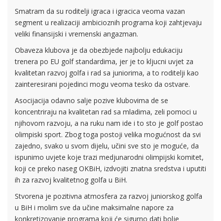
Smatram da su roditelji igraca i igracica veoma vazan
segment u realizaciji ambicioznih programa koji zahtjevaju
veliki finansijski i vremenski angazman.
Obaveza klubova je da obezbjede najbolju edukaciju
trenera po EU golf standardima, jer je to kljucni uvjet za
kvalitetan razvoj golfa i rad sa juniorima, a to roditelji kao
zainteresirani pojedinci mogu veoma tesko da ostvare.
Asocijacija odavno salje pozive klubovima de se
koncentriraju na kvalitetan rad sa mladima, zeli pomoci u
njihovom razvoju, a na ruku nam ide i to sto je golf postao
olimpiski sport. Zbog toga postoji velika mogućnost da svi
zajedno, svako u svom dijelu, učini sve sto je moguće, da
ispunimo uvjete koje trazi medjunarodni olimpijski komitet,
koji ce preko naseg OKBiH, izdvojiti znatna sredstva i uputiti
ih za razvoj kvalitetnog golfa u BiH.
Stvorena je pozitivna atmosfera za razvoj juniorskog golfa
u BiH i molim sve da učine maksimalne napore za
konkretizovanje programa koji će sigurno dati bolje