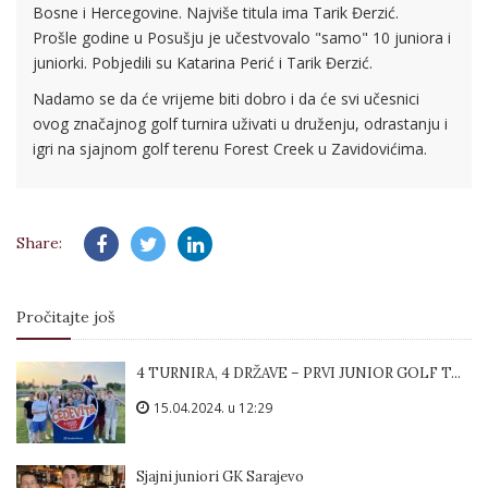
Bosne i Hercegovine. Najviše titula ima Tarik Đerzić.
Prošle godine u Posušju je učestvovalo "samo" 10 juniora i
juniorki. Pobjedili su Katarina Perić i Tarik Đerzić.
Nadamo se da će vrijeme biti dobro i da će svi učesnici
ovog značajnog golf turnira uživati u druženju, odrastanju i
igri na sjajnom golf terenu Forest Creek u Zavidovićima.
Share:
Pročitajte još
4 TURNIRA, 4 DRŽAVE – PRVI JUNIOR GOLF T...
15.04.2024. u 12:29
Sjajni juniori GK Sarajevo