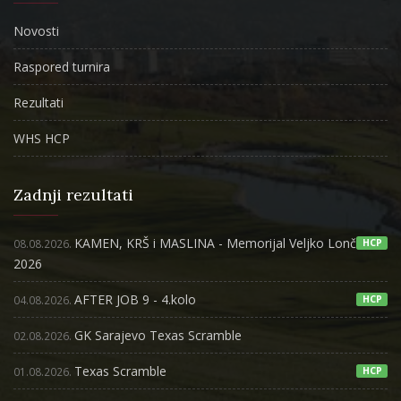
Novosti
Raspored turnira
Rezultati
WHS HCP
Zadnji rezultati
KAMEN, KRŠ i MASLINA - Memorijal Veljko Lončar
08.08.2026.
HCP
2026
AFTER JOB 9 - 4.kolo
04.08.2026.
HCP
GK Sarajevo Texas Scramble
02.08.2026.
Texas Scramble
01.08.2026.
HCP