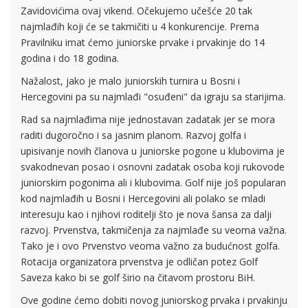
Zavidovićima ovaj vikend. Očekujemo učešće 20 tak
najmlađih koji će se takmičiti u 4 konkurencije. Prema
Pravilniku imat ćemo juniorske prvake i prvakinje do 14
godina i do 18 godina.
Nažalost, jako je malo juniorskih turnira u Bosni i
Hercegovini pa su najmlađi "osuđeni" da igraju sa starijima.
Rad sa najmlađima nije jednostavan zadatak jer se mora
raditi dugoročno i sa jasnim planom. Razvoj golfa i
upisivanje novih članova u juniorske pogone u klubovima je
svakodnevan posao i osnovni zadatak osoba koji rukovode
juniorskim pogonima ali i klubovima. Golf nije još popularan
kod najmlađih u Bosni i Hercegovini ali polako se mladi
interesuju kao i njihovi roditelji što je nova šansa za dalji
razvoj. Prvenstva, takmičenja za najmlađe su veoma važna.
Tako je i ovo Prvenstvo veoma važno za budućnost golfa.
Rotacija organizatora prvenstva je odličan potez Golf
Saveza kako bi se golf širio na čitavom prostoru BiH.
Ove godine ćemo dobiti novog juniorskog prvaka i prvakinju