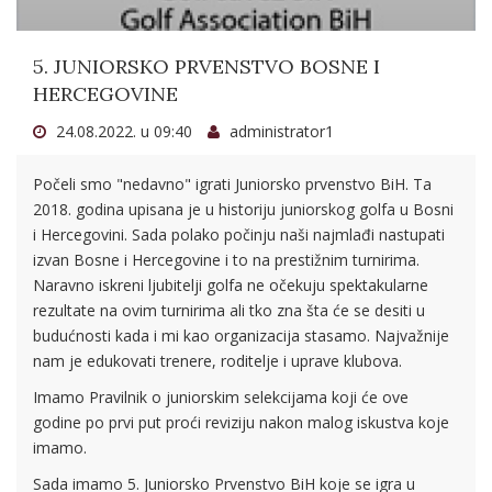
5. JUNIORSKO PRVENSTVO BOSNE I
HERCEGOVINE
24.08.2022. u 09:40
administrator1
Počeli smo "nedavno" igrati Juniorsko prvenstvo BiH. Ta
2018. godina upisana je u historiju juniorskog golfa u Bosni
i Hercegovini. Sada polako počinju naši najmlađi nastupati
izvan Bosne i Hercegovine i to na prestižnim turnirima.
Naravno iskreni ljubitelji golfa ne očekuju spektakularne
rezultate na ovim turnirima ali tko zna šta će se desiti u
budućnosti kada i mi kao organizacija stasamo. Najvažnije
nam je edukovati trenere, roditelje i uprave klubova.
Imamo Pravilnik o juniorskim selekcijama koji će ove
godine po prvi put proći reviziju nakon malog iskustva koje
imamo.
Sada imamo 5. Juniorsko Prvenstvo BiH koje se igra u