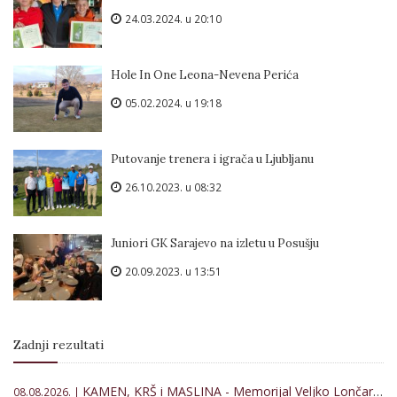
24.03.2024. u 20:10
Hole In One Leona-Nevena Perića
05.02.2024. u 19:18
Putovanje trenera i igrača u Ljubljanu
26.10.2023. u 08:32
Juniori GK Sarajevo na izletu u Posušju
20.09.2023. u 13:51
Zadnji rezultati
KAMEN, KRŠ i MASLINA - Memorijal Veljko Lončar 2026
08.08.2026. |