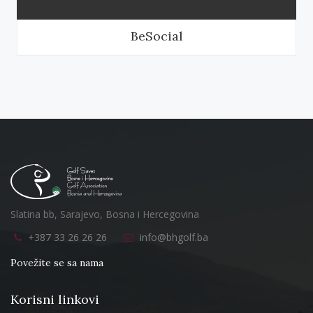
BeSocial
Slatina bb, Sarajevo, Bosna i Hercegovina
+387 33 26 26 26
info@bhgolf.ba
Povežite se sa nama
Korisni linkovi